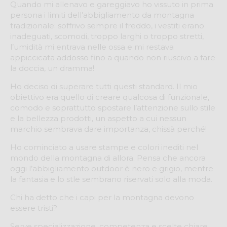
Quando mi allenavo e gareggiavo ho vissuto in prima
persona i limiti dell’abbigliamento da montagna
tradizionale: soffrivo sempre il freddo, i vestiti erano
inadeguati, scomodi, troppo larghi o troppo stretti,
l’umidità mi entrava nelle ossa e mi restava
appiccicata addosso fino a quando non riuscivo a fare
la doccia, un dramma!
Ho deciso di superare tutti questi standard. Il mio
obiettivo era quello di creare qualcosa di funzionale,
comodo e soprattutto spostare l’attenzione sullo stile
e la bellezza prodotti, un aspetto a cui nessun
marchio sembrava dare importanza, chissà perché!
Ho cominciato a usare stampe e colori inediti nel
mondo della montagna di allora. Pensa che ancora
oggi l’abbigliamento outdoor è nero e grigio, mentre
la fantasia e lo stle sembrano riservati solo alla moda.
Chi ha detto che i capi per la montagna devono
essere tristi?
Serve specializzazione, competenza e scelte chiare.