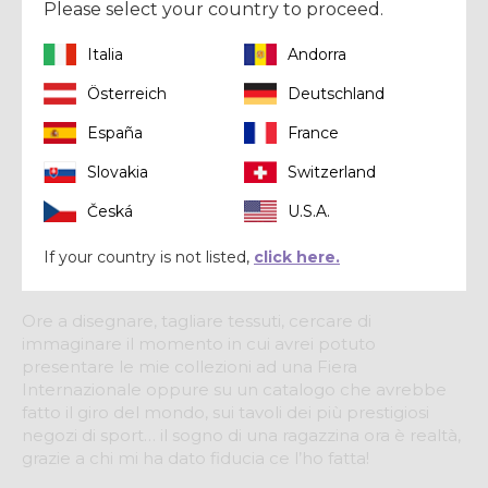
Please select your country to proceed.
iniziato a creare prodotti nuovi per chi vuole vivere la
montagna ogni giorno.
Italia
Andorra
Mi sono concentrata sulla funzionalità e sul comfort:
Österreich
Deutschland
capi essenziali, costruiti e pensati per un utilizzo
specifico, i capi per tutti non esistono.
España
France
Imparando dal mondo delle gare che ho conosciuto
Slovakia
Switzerland
tanto da vicino ho tolto il superfluo, ridotto al
Česká
U.S.A.
massimo il peso e l’ingombro di ogni mio prodotto
per permettere ai miei clienti di vivere la montagna in
If your country is not listed,
click here.
modo efficace, con velocità e leggerezza. Insomma,
fast and light.
Ore a disegnare, tagliare tessuti, cercare di
immaginare il momento in cui avrei potuto
presentare le mie collezioni ad una Fiera
Internazionale oppure su un catalogo che avrebbe
fatto il giro del mondo, sui tavoli dei più prestigiosi
negozi di sport… il sogno di una ragazzina ora è realtà,
grazie a chi mi ha dato fiducia ce l’ho fatta!