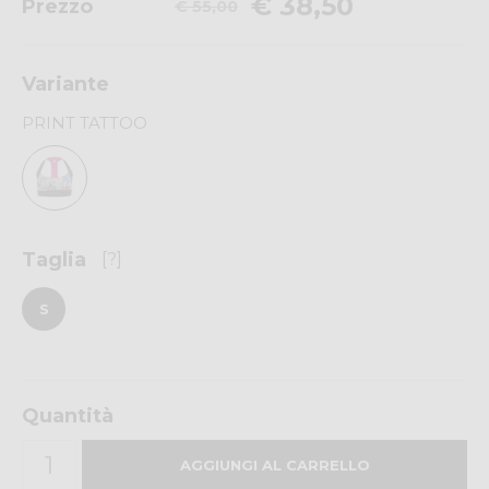
€ 38,50
Prezzo
€ 55,00
Variante
PRINT TATTOO
Taglia
[?]
S
Quantità