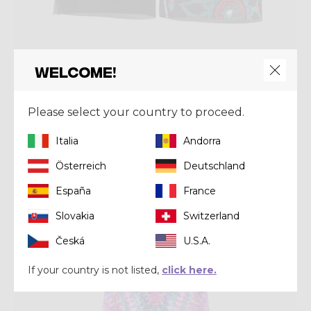
Welcome!
Short
SHORT LIGHTNING WOMAN
Please select your country to proceed.
€ 52,50
€ 75,00
Italia
Andorra
Österreich
Deutschland
Summer 2021
España
France
Slovakia
Switzerland
Česká
U.S.A.
If your country is not listed,
click here.