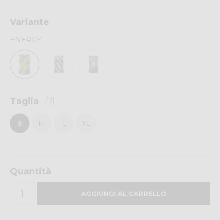
Variante
ENERGY
Taglia
[?]
S
M
L
XL
Quantità