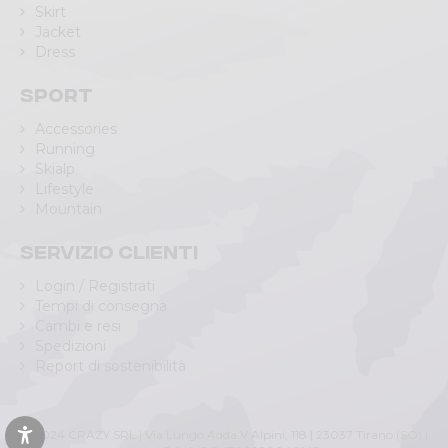
Skirt
Jacket
Dress
Sport
Accessories
Running
Skialp
Lifestyle
Mountain
Servizio clienti
Login / Registrati
Tempi di consegna
Cambi e resi
Spedizioni
Report di sostenibilità
© 2024 CRAZY SRL | Via Lungo Adda V Alpini, 118 | 23037 Tirano (SO) |