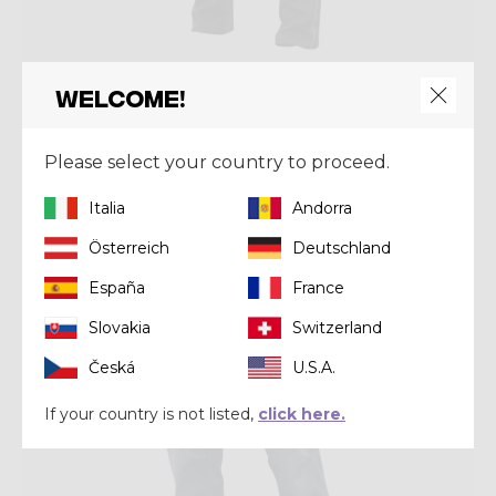
Welcome!
Pant
PANT VIPER LIGHT
Please select your country to proceed.
€ 119,00
€ 170,00
Italia
Andorra
Summer 2023
Österreich
Deutschland
España
France
Slovakia
Switzerland
Česká
U.S.A.
If your country is not listed,
click here.