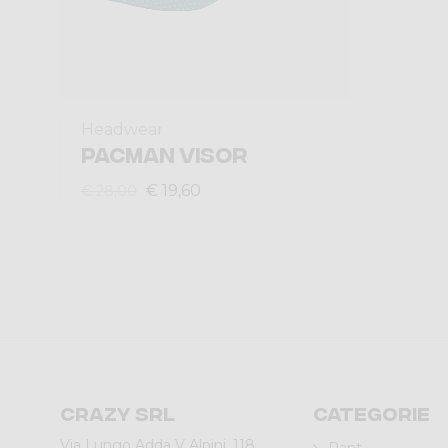
Headwear
PACMAN VISOR
€ 19,60
€ 28,00
Crazy srl
Categorie
Via Lungo Adda V Alpini, 118