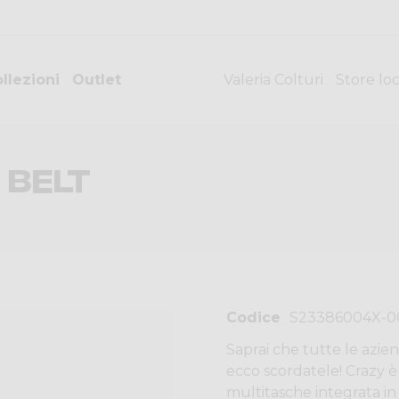
llezioni
Outlet
Valeria Colturi
Store lo
 BELT
Codice
S23386004X-0
Saprai che tutte le azi
ecco scordatele! Crazy è 
multitasche integrata in 