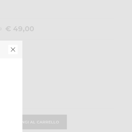
€ 49,00
0
O
XL