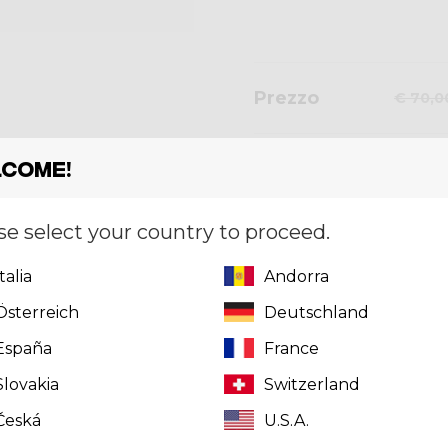
Prezzo
€ 70,0
come!
Variante
VENT
se select your country to proceed.
Italia
Andorra
Taglia
L
Österreich
Deutschland
España
France
Slovakia
Switzerland
Quantità
Česká
U.S.A.