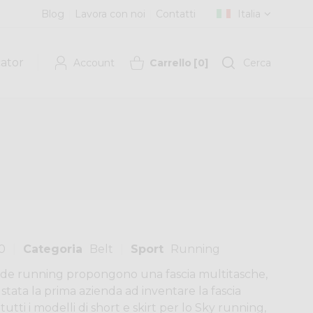
Blog
Lavora con noi
Contatti
Italia
cator
Account
Carrello
[
0
]
Cerca
0
Categoria
Belt
Sport
Running
ende running propongono una fascia multitasche,
stata la prima azienda ad inventare la fascia
tutti i modelli di short e skirt per lo Sky running,