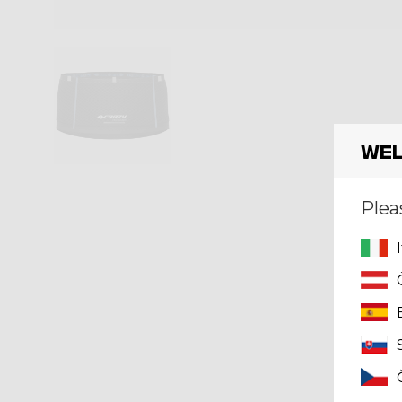
Wel
Plea