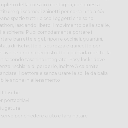
completo della corsa in montagna; con questa
stituire gli scomodi zainetti per corse fino a 4/5
vano spazio tutti i piccoli oggetti che sono
athon, lasciando libero il movimento delle spalle,
ulla schiena. Puoi comodamente portare i
rtare barrette e gel, riporre occhiali, guantini,
otata di fischietto di sicurezza e gancetto per
iave, se proprio sei costretto a portarla con te, la
un secondo taschino integrato "Easy lock" dove
senza rischiare di perderlo, inoltre 3 calamite
ciare il pettorale senza usare le spille da balia.
abile anche in allenamento
ltitasche
r portachiavi
ciugatura
a serve per chiedere aiuto e farsi notare