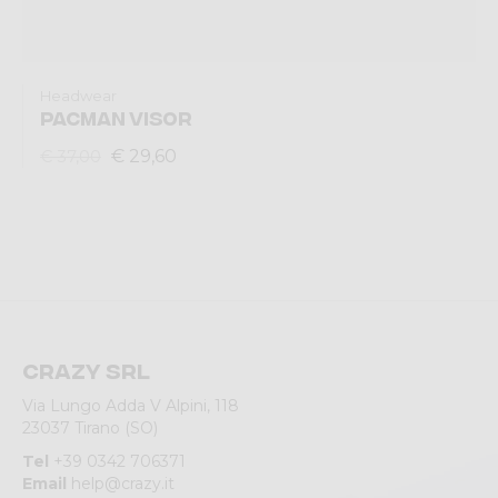
Headwear
PACMAN VISOR
€ 29,60
€ 37,00
Crazy srl
Via Lungo Adda V Alpini, 118
23037 Tirano (SO)
Tel
+39 0342 706371
Email
help@crazy.it