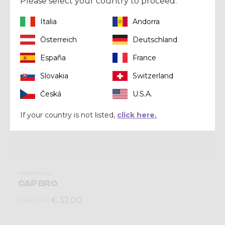
Please select your country to proceed.
Italia
Andorra
Österreich
Deutschland
España
France
Slovakia
Switzerland
Česká
U.S.A.
If your country is not listed,
click here.
Headwear
CAP BRO
€ 32,00
€ 40,00