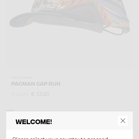
Headwear
PACMAN CAP RUN
€ 33,60
€ 42,00
Summer 2025
Welcome!