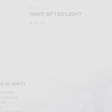
Pant
T
PANT AFTER LIGHT
€ 110,00
io clienti
egistrati
 consegna
resi
ni