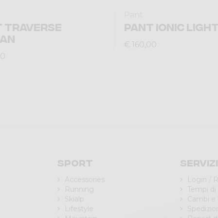
Pant
T TRAVERSE
PANT IONIC LIGH
AN
€ 160,00
00
Sport
Serviz
Accessories
Login / R
Running
Tempi di
Skialp
Cambi e 
Lifestyle
Spedizio