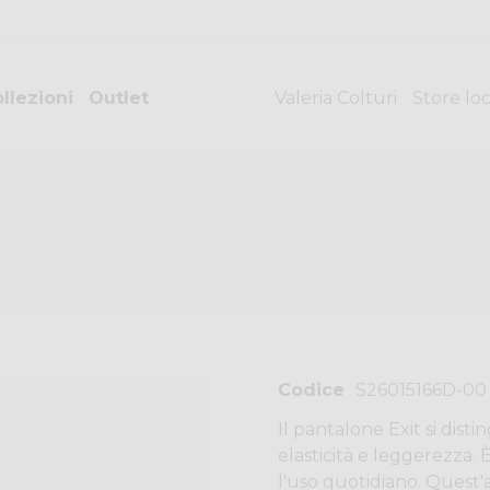
llezioni
Outlet
Valeria Colturi
Store lo
Codice
S26015166D-00
Il pantalone Exit si disti
elasticità e leggerezza. 
l'uso quotidiano. Quest'a