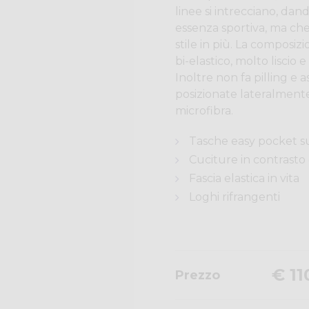
linee si intrecciano, da
essenza sportiva, ma ch
stile in più. La composiz
bi-elastico, molto lisci
Inoltre non fa pilling e
posizionate lateralmente
microfibra.
Tasche easy pocket s
Cuciture in contrasto 
Fascia elastica in vita
Loghi rifrangenti
€ 11
Prezzo