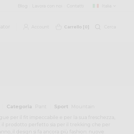
Blog
Lavora con noi
Contatti
Italia
cator
Account
Carrello
[
0
]
Cerca
Categoria
Pant
Sport
Mountain
ngue per il fit impeccabile e per la sua freschezza,
È il prodotto perfetto sia per il trekking che per
nno, il design si fa ancora più fashion: nuove