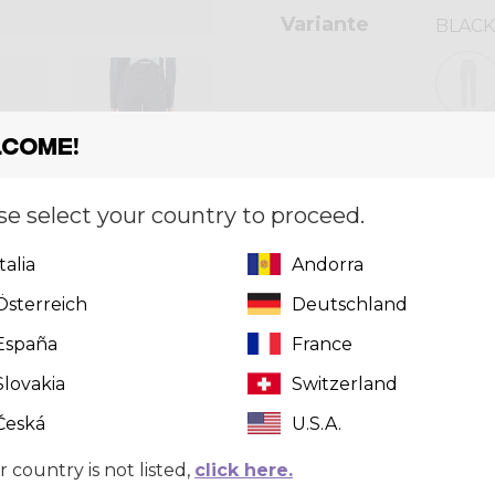
Variante
BLACK
come!
Taglia
[?]
XS
se select your country to proceed.
Italia
Andorra
Questo prod
Österreich
Deutschland
clicca qui
pe
España
France
Slovakia
Switzerland
Česká
U.S.A.
r country is not listed,
click here.