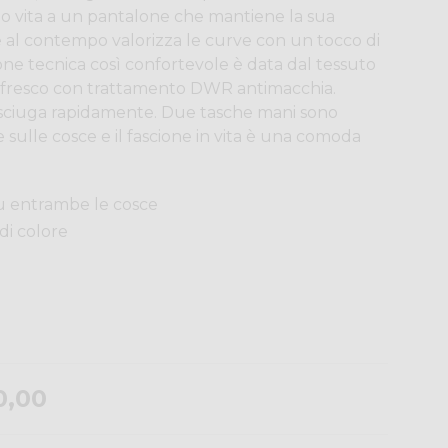
ndo vita a un pantalone che mantiene la sua
e al contempo valorizza le curve con un tocco di
ione tecnica così confortevole è data dal tessuto
o e fresco con trattamento DWR antimacchia.
 asciuga rapidamente. Due tasche mani sono
 sulle cosce e il fascione in vita è una comoda
u entrambe le cosce
di colore
0,00