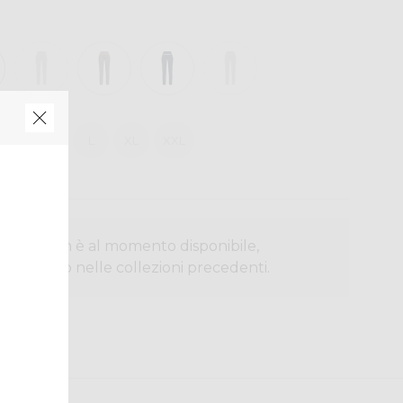
S
M
L
XL
XXL
otto non è al momento disponibile,
r cercarlo nelle collezioni precedenti.