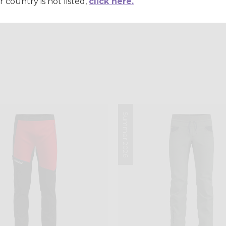
r country is not listed,
click here.
Summer 2026