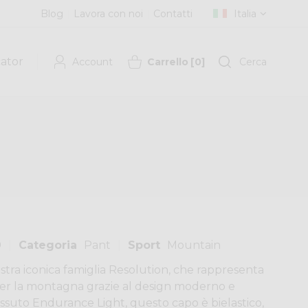
Blog
Lavora con noi
Contatti
Italia
cator
Account
Carrello
[
0
]
Cerca
0
Categoria
Pant
Sport
Mountain
ostra iconica famiglia Resolution, che rappresenta
 per la montagna grazie al design moderno e
tessuto Endurance Light, questo capo è bielastico,