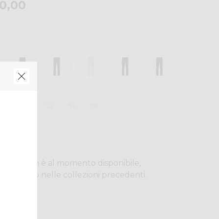
0,00
48
50
52
54
56
otto non è al momento disponibile,
r cercarlo nelle collezioni precedenti.