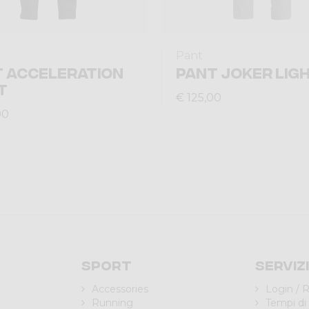
Pant
 ACCELERATION
PANT JOKER LIG
T
€ 125,00
00
Sport
Serviz
Accessories
Login / R
Running
Tempi di