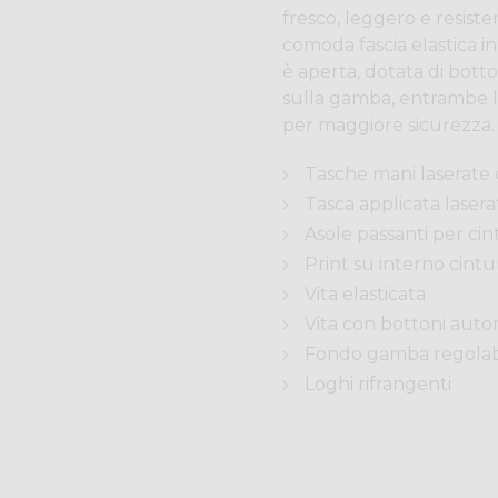
fresco, leggero e resiste
comoda fascia elastica in
è aperta, dotata di botto
sulla gamba, entrambe le
per maggiore sicurezza.
Tasche mani laserate 
Tasca applicata lasera
Asole passanti per cin
Print su interno cintu
Vita elasticata
Vita con bottoni autom
Fondo gamba regolab
Loghi rifrangenti