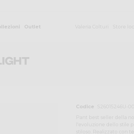
llezioni
Outlet
Valeria Colturi
Store lo
LIGHT
Codice
S26015246U-0
Pant best seller della n
l'evoluzione dello stile
stiloso. Realizzato con 