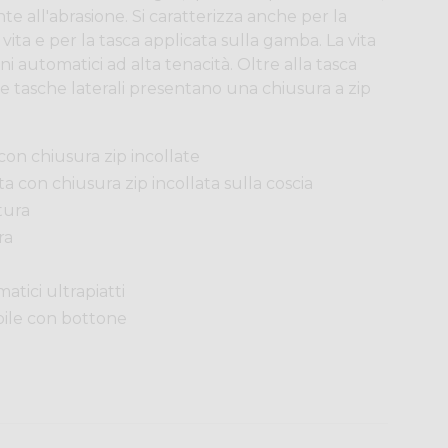
nte all'abrasione. Si caratterizza anche per la
 vita e per la tasca applicata sulla gamba. La vita
ni automatici ad alta tenacità. Oltre alla tasca
 tasche laterali presentano una chiusura a zip
con chiusura zip incollate
ta con chiusura zip incollata sulla coscia
tura
ra
atici ultrapiatti
ile con bottone