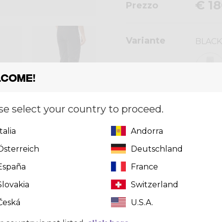
€ 18
Prezzo
Variante
BLACK
come!
Taglia
[?]
se select your country to proceed.
46
Italia
Andorra
Österreich
Deutschland
Questo prod
España
France
clicca qui
pe
Slovakia
Switzerland
Česká
U.S.A.