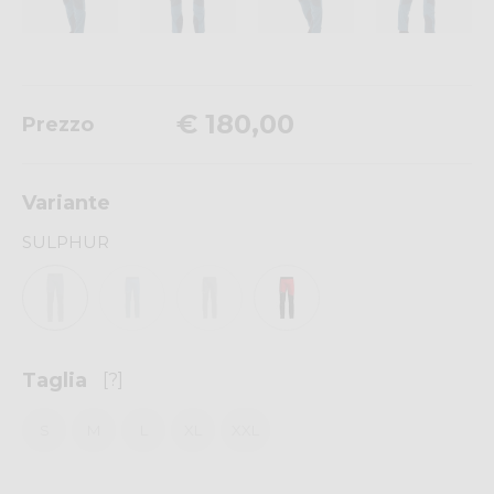
€ 180,00
Prezzo
Variante
SULPHUR
Taglia
[?]
S
M
L
XL
XXL