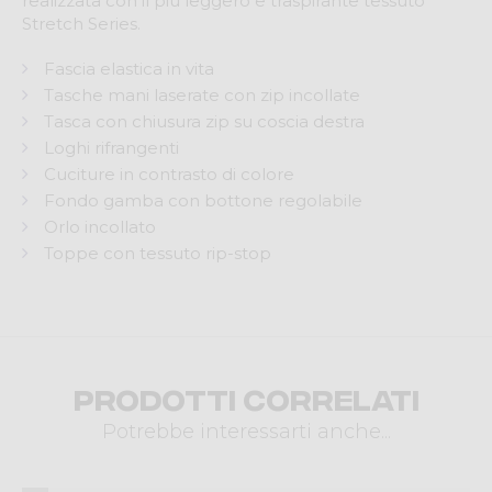
realizzata con il più leggero e traspirante tessuto
Stretch Series.
Fascia elastica in vita
Tasche mani laserate con zip incollate
Tasca con chiusura zip su coscia destra
Loghi rifrangenti
Cuciture in contrasto di colore
Fondo gamba con bottone regolabile
Orlo incollato
Toppe con tessuto rip-stop
Prodotti correlati
Potrebbe interessarti anche...