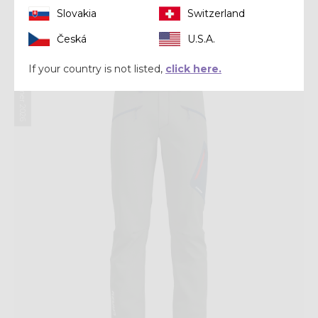
PANT TRAVERSE MAN
Slovakia
Switzerland
€ 160,00
Česká
U.S.A.
If your country is not listed,
click here.
Summer 2026