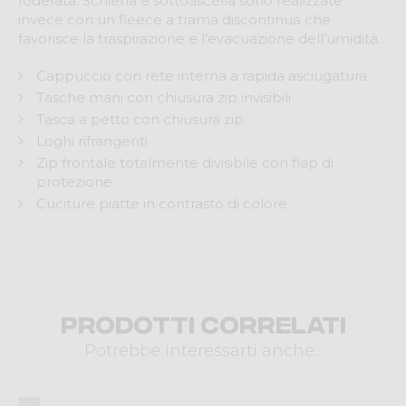
foderata. Schiena e sottoascella sono realizzate
invece con un fleece a trama discontinua che
favorisce la traspirazione e l’evacuazione dell’umidità.
Cappuccio con rete interna a rapida asciugatura
Tasche mani con chiusura zip invisibili
Tasca a petto con chiusura zip
Loghi rifrangenti
Zip frontale totalmente divisibile con flap di
protezione
Cuciture piatte in contrasto di colore
Prodotti correlati
Potrebbe interessarti anche...