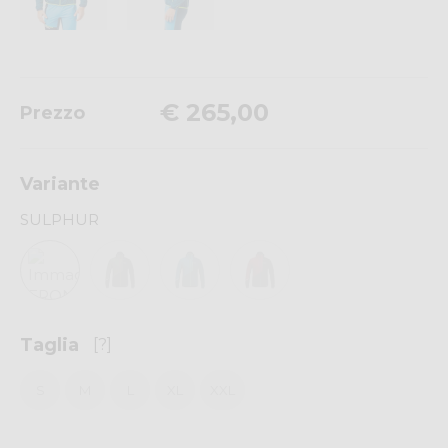
€ 265,00
Prezzo
Variante
SULPHUR
Taglia
[?]
S
M
L
XL
XXL