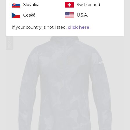
Slovakia
Switzerland
€ 160,00
Česká
U.S.A.
If your country is not listed,
click here.
Summer 2026