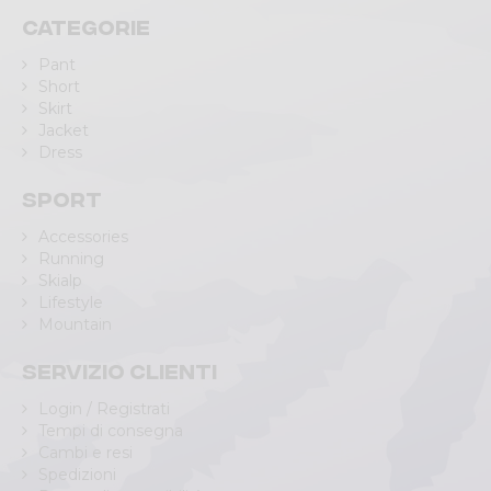
Categorie
Pant
Short
Skirt
Jacket
Dress
Sport
Accessories
Running
Skialp
Lifestyle
Mountain
Servizio clienti
Login / Registrati
Tempi di consegna
Cambi e resi
Spedizioni