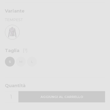
Variante
TEMPEST
Taglia
[?]
S
M
L
Quantità