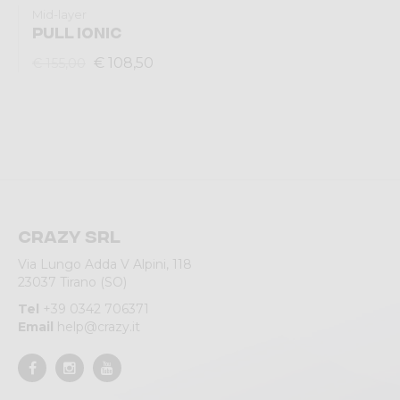
Mid-layer
PULL IONIC
€ 108,50
€ 155,00
Crazy srl
Via Lungo Adda V Alpini, 118
23037 Tirano (SO)
Tel
+39 0342 706371
Email
help@crazy.it