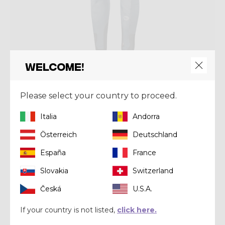
Welcome!
Pant
Please select your country to proceed.
PANT FALLS PRINTED
Italia
Andorra
€ 112,00
€ 160,00
Österreich
Deutschland
Winter 2022
España
France
Slovakia
Switzerland
Česká
U.S.A.
If your country is not listed,
click here.