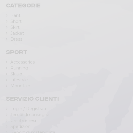
Categorie
Pant
Short
Skirt
Jacket
Dress
Sport
Accessories
Running
Skialp
Lifestyle
Mountain
Servizio clienti
Login / Registrati
Tempi di consegna
Cambi e resi
Spedizioni
Report di sostenibilità