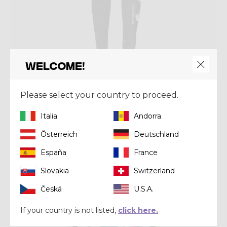
Welcome!
Pant
Please select your country to proceed.
PANT FALLS
€ 112,00
€ 160,00
Italia
Andorra
Österreich
Deutschland
Winter 2023
España
France
Slovakia
Switzerland
Česká
U.S.A.
If your country is not listed,
click here.