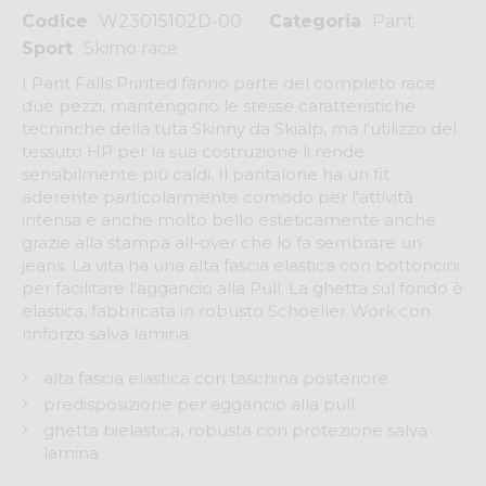
Codice
W23015102D-00
Categoria
Pant
Sport
Skimo race
I Pant Falls Printed fanno parte del completo race
due pezzi, mantengono le stesse caratteristiche
tecninche della tuta Skinny da Skialp, ma l'utilizzo del
tessuto HP per la sua costruzione li rende
sensibilmente più caldi. Il pantalone ha un fit
aderente particolarmente comodo per l'attività
intensa e anche molto bello esteticamente anche
grazie alla stampa all-over che lo fa sembrare un
jeans. La vita ha una alta fascia elastica con bottoncini
per facilitare l’aggancio alla Pull. La ghetta sul fondo è
elastica, fabbricata in robusto Schoeller Work con
rinforzo salva lamina.
alta fascia elastica con taschina posteriore
predisposizione per aggancio alla pull
ghetta bielastica, robusta con protezione salva
lamina