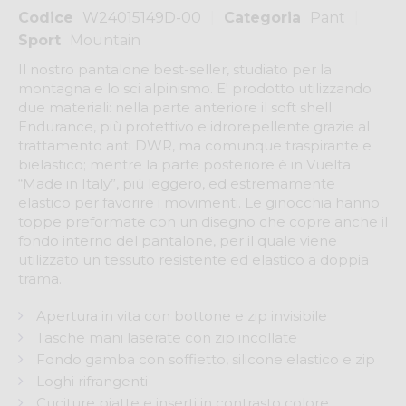
Codice
W24015149D-00
Categoria
Pant
Sport
Mountain
Il nostro pantalone best-seller, studiato per la
montagna e lo sci alpinismo. E' prodotto utilizzando
due materiali: nella parte anteriore il soft shell
Endurance, più protettivo e idrorepellente grazie al
trattamento anti DWR, ma comunque traspirante e
bielastico; mentre la parte posteriore è in Vuelta
“Made in Italy”, più leggero, ed estremamente
elastico per favorire i movimenti. Le ginocchia hanno
toppe preformate con un disegno che copre anche il
fondo interno del pantalone, per il quale viene
utilizzato un tessuto resistente ed elastico a doppia
trama.
Apertura in vita con bottone e zip invisibile
Tasche mani laserate con zip incollate
Fondo gamba con soffietto, silicone elastico e zip
Loghi rifrangenti
Cuciture piatte e inserti in contrasto colore