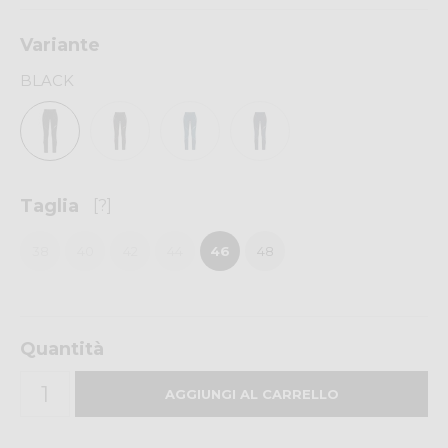
Variante
BLACK
Taglia
[?]
38
40
42
44
46
48
Quantità