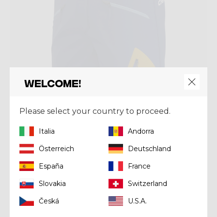
Welcome!
Please select your country to proceed.
Italia
Andorra
Österreich
Deutschland
Short
SHORT RESOLUTION
España
France
€ 96,00
€ 120,00
Slovakia
Switzerland
Česká
U.S.A.