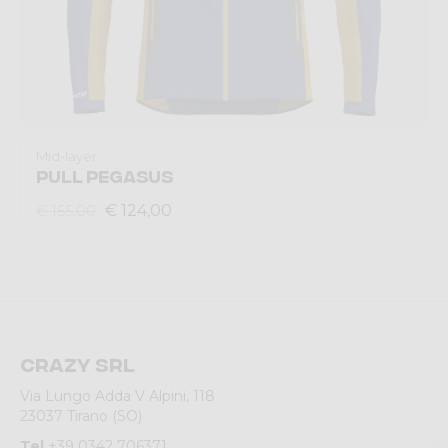
Mid-layer
PULL PEGASUS
€ 124,00
€ 155,00
Crazy srl
Via Lungo Adda V Alpini, 118
23037 Tirano (SO)
Tel
+39 0342 706371