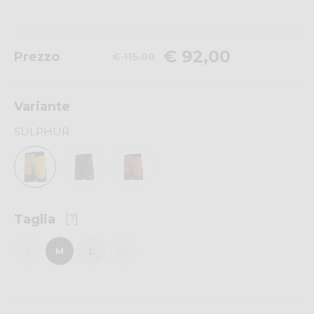
€ 92,00
Prezzo
€ 115,00
Variante
SULPHUR
Taglia
[?]
S
M
L
XL