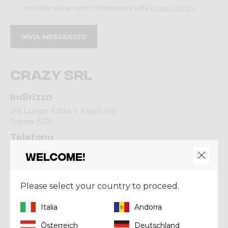
Ho letto ed accetto l'informativa sulla
Privacy Policy
.
Crazy srl
Indirizzo
Via Lungo Adda V Alpini, 118
Tirano (SO)
Telefono
Tel.
+39 0342 706371
Welcome!
Email
help@crazy.it
Please select your country to proceed.
Italia
Andorra
Social
Österreich
Deutschland