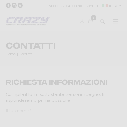
Blog
Lavora con noi
Contatti
Italia
0
Contatti
Home
Contatti
Richiesta informazioni
Compila il form sottostante, senza impegno, ti
risponderemo prima possibile
Il tuo nome
*