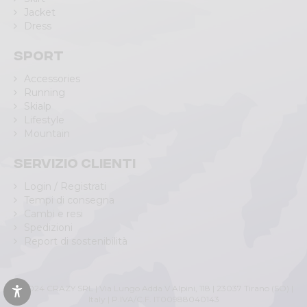
Jacket
Dress
Sport
Accessories
Running
Skialp
Lifestyle
Mountain
Servizio clienti
Login / Registrati
Tempi di consegna
Cambi e resi
Spedizioni
Report di sostenibilità
© 2024 CRAZY SRL | Via Lungo Adda V Alpini, 118 | 23037 Tirano (SO) |
Italy | P.IVA/C.F. IT00988040143