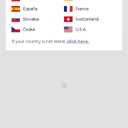
España
France
Slovakia
Switzerland
Česká
U.S.A.
If your country is not listed,
click here.