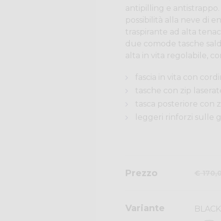
antipilling e antistrappo
possibilità alla neve di 
traspirante ad alta tenac
due comode tasche saldat
alta in vita regolabile, 
fascia in vita con cord
tasche con zip laserat
tasca posteriore con zi
leggeri rinforzi sulle 
Prezzo
€ 170,
Variante
BLACK