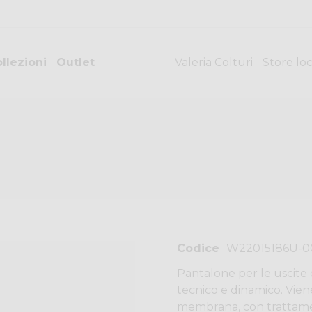
llezioni
Outlet
Valeria Colturi
Store lo
Codice
W22015186U-0
Pantalone per le uscite 
tecnico e dinamico. Vie
membrana, con trattame