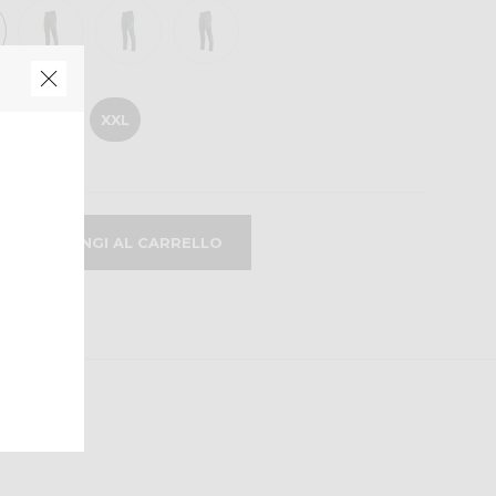
L
XL
XXL