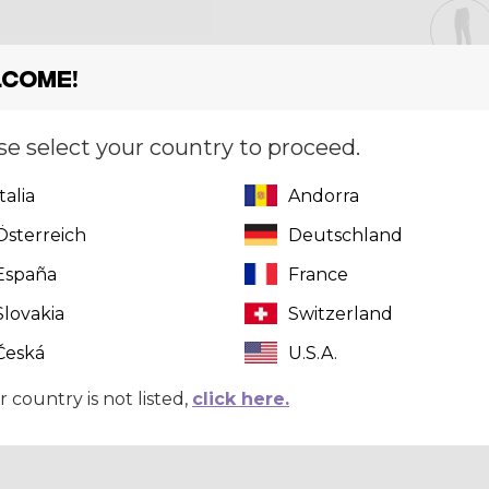
come!
Taglia
[?]
S
se select your country to proceed.
Italia
Andorra
Österreich
Deutschland
Quantità
España
France
Slovakia
Switzerland
Česká
U.S.A.
r country is not listed,
click here.