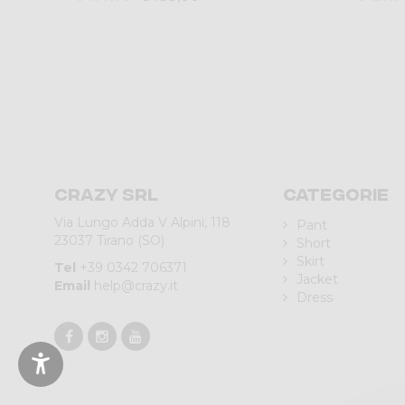
Crazy srl
Categorie
Via Lungo Adda V Alpini, 118
Pant
23037 Tirano (SO)
Short
Skirt
Tel
+39 0342 706371
Jacket
Email
help@crazy.it
Dress