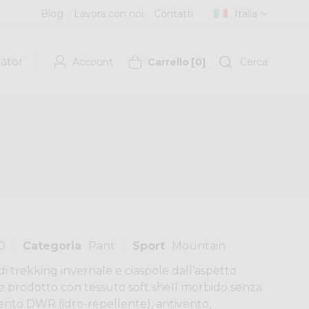
Blog
Lavora con noi
Contatti
Italia
cator
Account
Carrello
[
0
]
Cerca
0
Categoria
Pant
Sport
Mountain
di trekking invernale e ciaspole dall’aspetto
ne prodotto con tessuto soft shell morbido senza
nto DWR (idro-repellente), antivento,