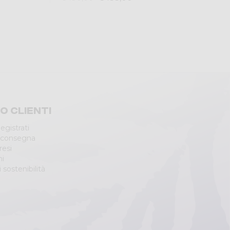
io clienti
egistrati
 consegna
resi
ni
 sostenibilità