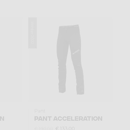
Winter 2022
Pant
ON
PANT ACCELERATION
€ 133,00
€ 190,00