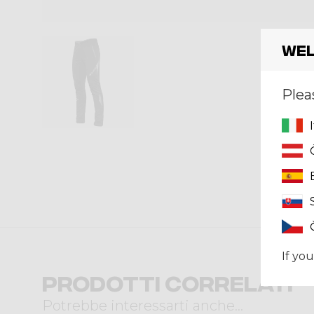
Wel
Plea
If you
Prodotti correlati
Potrebbe interessarti anche...