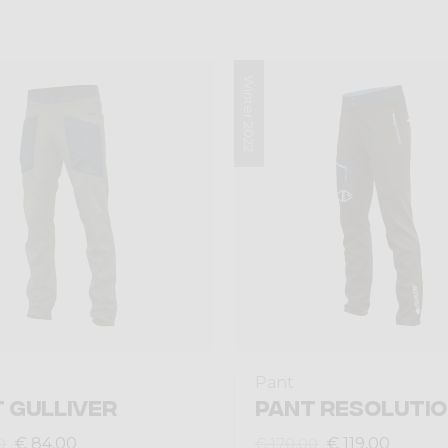
Winter 2022
Pant
 GULLIVER
PANT RESOLUTI
€ 84,00
€ 119,00
0
€ 170,00